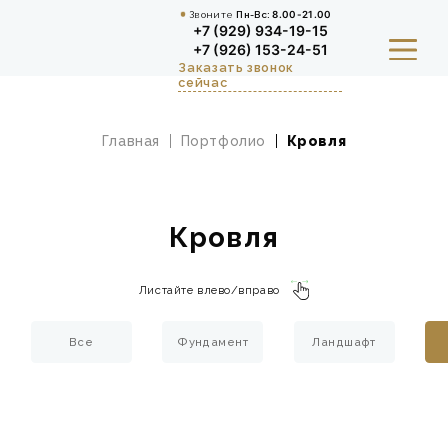
Звоните
Пн-Вс:
8.00-21.00
+7 (929) 934-19-15
+7 (926) 153-24-51
Заказать звонок
сейчас
Главная
Портфолио
Кровля
О НАС
КУХНИ И СТОЛОВАЯ ЗОНА
Кровля
ШКАФЫ, ПРИХОЖИЕ И
ГАРДЕРОБНЫЕ
Листайте влево/вправо
ДЕТСКАЯ
Все
Фундамент
Ландшафт
ГАЛЕРЕЯ И ОТЗЫВЫ
ВЫЗВАТЬ ДИЗАЙНЕРА