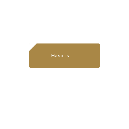
Рассчитайте стоимость
строительства в онлайн-
калькуляторе!
Начать