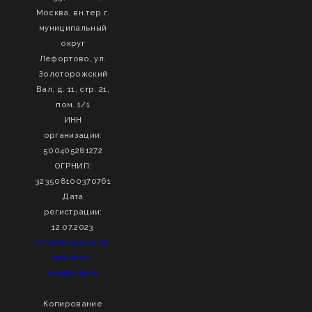
Москва, вн.тер.г.
муниципальный
округ
Лефортово, ул.
Золоторожский
Вал, д. 11, стр. 21,
пом. 1/1
ИНН
организации:
500405281272
ОГРНИП:
323508100370761
Дата
регистрации:
12.07.2023
+7 (926) 153-24-51
radulova-
olia@mail.ru
Копирование