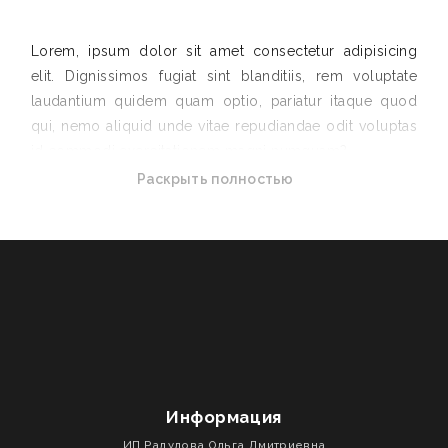
Lorem, ipsum dolor sit amet consectetur adipisicing
elit. Dignissimos fugiat sint blanditiis, rem voluptate
laudantium quidem quam optio, pariatur itaque quod
qui, nemo aliquid unde vitae repudiandae odit voluptas
id commodi exercitationem magni numquam?
Mollitia asperiores illum ratione vero quo possimus illo
Раскрыть полностью
necessitatibus rem doloribus ad excepturi, assumenda
perferendis voluptatum atque ipsum, numquam dolore
eveniet veritatis repellendus obcaecati, quidem cum?
Voluptatem voluptate
quisquam a. Labore animi quisquam mollitia voluptates
saepe nesciunt autem, laudantium quos. Ab facere sit
beatae aperiam molestias animi corrupti similique optio
unde eos numquam amet adipisci, quos, iure eveniet
voluptas labore ipsa
Информация
dignissimos quaerat nihil cum asperiores odio est. Eum
ИП Радулова Ольга Дмитриевна