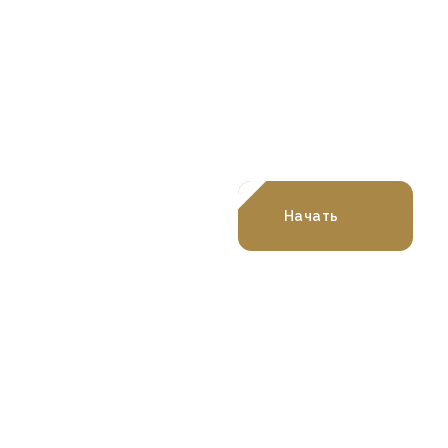
Рассчитайте стои
строительства в о
калькуляторе!
Начать