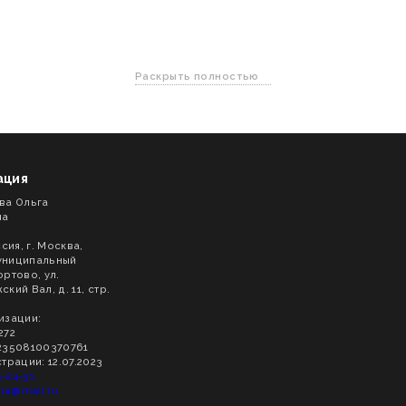
Раскрыть полностью
ация
ва Ольга
на
сия, г. Москва,
муниципальный
ртово, ул.
кий Вал, д. 11, стр.
изации:
272
23508100370761
трации: 12.07.2023
3-24-51
lia@mail.ru