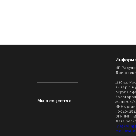
Информ
ИП Радуло
Дмитриев
111033, Рос
вн.тер.г. 
округ Лефо
Золоторожс
Мы в соцсетях
21, пом. 1/1
ИНН орган
500405281
ОГРНИП: 3
Дата регис
+7 (926) 15
radulova-o