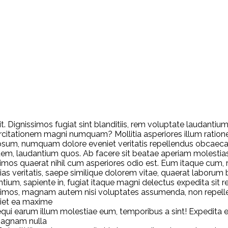
it. Dignissimos fugiat sint blanditiis, rem voluptate laudanti
citationem magni numquam? Mollitia asperiores illum ratione
psum, numquam dolore eveniet veritatis repellendus obcaec
tem, laudantium quos. Ab facere sit beatae aperiam molesti
nissimos quaerat nihil cum asperiores odio est. Eum itaque c
hil alias veritatis, saepe similique dolorem vitae, quaerat labo
ntium, sapiente in, fugiat itaque magni delectus expedita sit 
issimos, magnam autem nisi voluptates assumenda, non repel
niet ea maxime
sequi earum illum molestiae eum, temporibus a sint! Expedit
magnam nulla