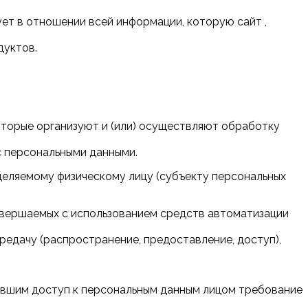
ет в отношении всей информации, которую сайт ,
дуктов.
которые организуют и (или) осуществляют обработку
с персональными данными.
еделяемому физическому лицу (субъекту персональных
совершаемых с использованием средств автоматизации
передачу (распространение, предоставление, доступ),
чившим доступ к персональным данным лицом требование