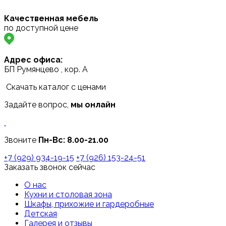
Качественная мебель
по доступной цене
Адрес офиса:
БП Румянцево , кор. А
Скачать каталог с ценами
Задайте вопрос,
мы онлайн
Звоните
Пн-Вс:
8.00-21.00
+7 (929) 934-19-15
+7 (926) 153-24-51
Заказать звонок сейчас
О нас
Кухни и столовая зона
Шкафы, прихожие и гардеробные
Детская
Галерея и отзывы