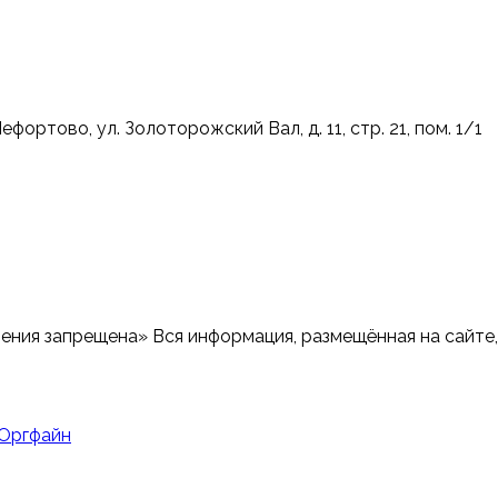
Лефортово, ул. Золоторожский Вал, д. 11, стр. 21, пом. 1/1
ения запрещена» Вся информация, размещённая на сайте,
 Оргфайн