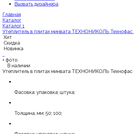
Вызвать дизайнера
Главная
Каталог
Каталог 1
Утеплитель в плитах минвата ТЕХНОНИКОЛЬ Технофас
Хит
Скидка
Новинка
+
фото
В наличии
Утеплитель в плитах минвата ТЕХНОНИКОЛЬ Технофас
Фасовка: упаковка; штука;
Толщина, мм: 50; 100;