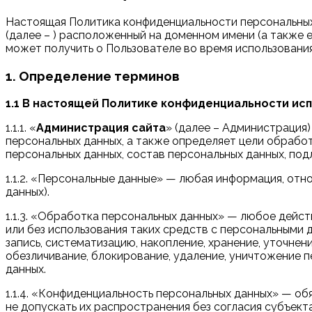
Настоящая Политика конфиденциальности персональных 
(далее – ) расположенный на доменном имени (а также е
может получить о Пользователе во время использования 
1. Определение терминов
1.1 В настоящей Политике конфиденциальности ис
1.1.1. «
Администрация сайта
» (далее – Администрация
персональных данных, а также определяет цели обрабо
персональных данных, состав персональных данных, по
1.1.2. «Персональные данные» — любая информация, от
данных).
1.1.3. «Обработка персональных данных» — любое дейст
или без использования таких средств с персональными 
запись, систематизацию, накопление, хранение, уточнен
обезличивание, блокирование, удаление, уничтожение 
данных.
1.1.4. «Конфиденциальность персональных данных» — о
не допускать их распространения без согласия субъект