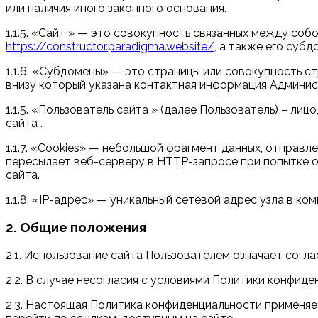
или наличия иного законного основания.
1.1.5. «Сайт » — это совокупность связанных между соб
https://constructor.paradigma.website/
, а также его субд
1.1.6. «Субдомены» — это страницы или совокупность с
внизу который указана контактная информация Админи
1.1.5. «Пользователь сайта » (далее Пользователь) – л
сайта .
1.1.7. «Cookies» — небольшой фрагмент данных, отправ
пересылает веб-серверу в HTTP-запросе при попытке 
сайта.
1.1.8. «IP-адрес» — уникальный сетевой адрес узла в ко
2. Общие положения
2.1. Использование сайта Пользователем означает сог
2.2. В случае несогласия с условиями Политики конфид
2.3. Настоящая Политика конфиденциальности применяетс