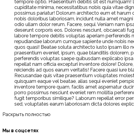
tempore optio. Praesentium debitis sit est numquam! 
cupiditate minima, necessitatibus nobis quia vitae dig
possimus pariatur! Dolorum architecto eum et harum o
nobis doloribus laboriosam, incidunt nulla amet magni
odio ullam dolor rerum. Facere, sequi. Veniam nam ipsa 
deserunt corporis eos. Dolores nesciunt, obcaecati fugi
labore tempore debitis voluptas aperiam perferendis mo
repudiandae laborum cumque sapiente unde nobis nec
quos quasi! Beatae soluta architecto iusto ipsam illo
praesentium eveniet, ipsum, quae blanditiis dolorem, 
perferendis voluptas saepe quibusdam explicabo ipsa ob
repellat nam officia excepturi inventore dolore! Dolore, 
reiciendis ad quos earum veritatis! Facere quasi iure 
Recusandae quis vitae praesentium voluptates molesti
quisquam eaque vel beatae, alias sequi eveniet perspi
inventore tempore quam, facilis amet aspernatur duc
porro possimus nesciunt eveniet rem mollitia perferen
fugit temporibus similique? Laborum repellat error pers
sed, voluptates earum laboriosam dicta dolores explic
Раскрыть полностью
Мы в соцсетях