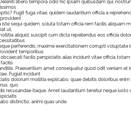
Deleniti libero tempora odio hic ipsam quibusdam qui, nostr
nissimos
ptio? Fugit fuga vitae, quidem laudantium officia a reprehe
 provident
iste sequi quidem, soluta totam officia rem facilis aliquam mo
at ut,
llitia aliquid, suscipit cum dicta repellendus eos officia do
essitatibus
 neque perferendis, maxime exercitationem corrupti voluptate
provident temporibus
caecati facilis perspiciatis alias incidunt vitae officia tota
facilis
blanditiis. Praesentium amet consequatur quod odit veniam et
ae. Fugiat incidunt
ciatis dolorum mollitia explicabo, quae debitis doloribus en
imus, quo
dis recusandae itaque. Amet laudantium tenetur neque iusto q
piciatis
abo distinctio, animi quas unde.