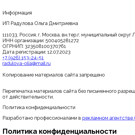
Информация
ИП Радулова Ольга Дмитриевна
111033, Россия, г. Москва, вн.тер.г. муниципальный округ 
ИНН организации: 500405281272
ОГРНИП: 323508100370761
Дата регистрации: 12.07.2023
+7 (926) 153-24-51
radulova-olia@mail.ru
Копирование материалов сайта запрещено
Перепечатка материалов сайта без письменного разреш
от действительности.
Политика конфиденциальности
Разработано профессионалами в
рекламном агентстве
Политика конфиденциальности