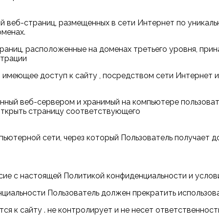
ой веб-страниц, размещенных в сети Интернет по уникаль
оменах.
траниц, расположенные на доменах третьего уровня, прин
страции
ицо, имеющее доступ к сайту , посредством сети Интерне
ленный веб-сервером и хранимый на компьютере пользова
открыть страницу соответствующего
мпьютерной сети, через который Пользователь получает до
ласие с настоящей Политикой конфиденциальности и усло
енциальности Пользователь должен прекратить использова
я к сайту . не контролирует и не несет ответственност