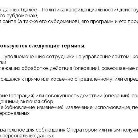
данных (далее – Политика конфиденциальности) действу
го субдоменах),
сайта (а также его субдоменов), его программ и его про
пользуются следующие термины:
) – уполномоченные сотрудники на управление сайтом , 
тки
длежащих обработке, действия (операции), совершаемые 
носящаяся к прямо или косвенно определенному, или опр
вие (операция) или совокупность действий (операций), 
данными, включая сбор,
ие (обновление, изменение), извлечение, использование, 
персональных
бязательное для соблюдения Оператором или иным полу
а персональных данных