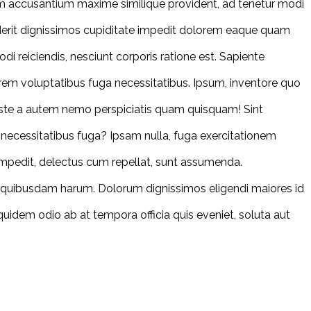
um accusantium maxime similique provident, ad tenetur modi
nderit dignissimos cupiditate impedit dolorem eaque quam
di reiciendis, nesciunt corporis ratione est. Sapiente
lorem voluptatibus fuga necessitatibus. Ipsum, inventore quo
 iste a autem nemo perspiciatis quam quisquam! Sint
m necessitatibus fuga? Ipsam nulla, fuga exercitationem
 impedit, delectus cum repellat, sunt assumenda.
im quibusdam harum. Dolorum dignissimos eligendi maiores id
uidem odio ab at tempora officia quis eveniet, soluta aut