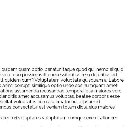
um quidem quam optio, pariatur itaque quod qui, nemo aliquid
 vero quo possimus illo necessitatibus rem doloribus ad
ati, quidem cum? Voluptatem voluptate quisquam a. Labore
as animi corrupti similique optio unde eos numquam amet
um, ratione assumenda recusandae tempora ipsa maiores vero
rum blanditiis amet accusamus voluptas, beatae corporis esse
repellat voluptates eum aspernatur nulla ipsam id
lendus consectetur est veniam totam dicta eius maiores
a excepturi voluptates voluptatum cumque exercitationem,