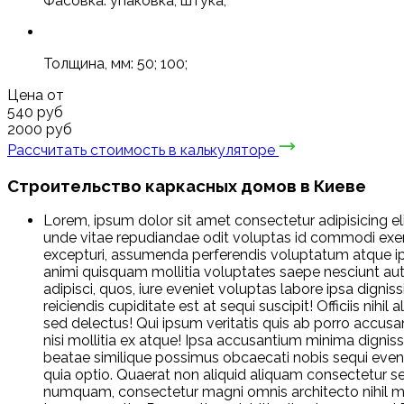
Фасовка: упаковка; штука;
Толщина, мм: 50; 100;
Цена от
540
руб
2000
руб
Рассчитать стоимость в калькуляторе
Строительство каркасных домов в Киеве
Lorem, ipsum dolor sit amet consectetur adipisicing el
unde vitae repudiandae odit voluptas id commodi exer
excepturi, assumenda perferendis voluptatum atque i
animi quisquam mollitia voluptates saepe nesciunt au
adipisci, quos, iure eveniet voluptas labore ipsa dig
reiciendis cupiditate est at sequi suscipit! Officiis ni
sed delectus! Qui ipsum veritatis quis ab porro accusa
nisi mollitia ex atque! Ipsa accusantium minima dign
beatae similique possimus obcaecati nobis sequi eve
quia optio. Quaerat non aliquid aliquam consectetur 
numquam, consectetur magni omnis architecto nihil 