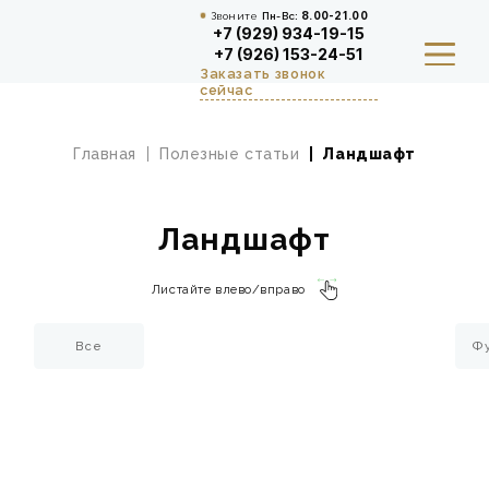
Звоните
Пн-Вс:
8.00-21.00
+7 (929) 934-19-15
+7 (926) 153-24-51
Заказать звонок
сейчас
Главная
Полезные статьи
Ландшафт
КУХНИ И СТОЛОВАЯ ЗОНА
ШКАФЫ, ПРИХОЖИЕ И
Ландшафт
ГАРДЕРОБНЫЕ
Листайте влево/вправо
ДЕТСКАЯ
Все
Фу
ГАЛЕРЕЯ И ОТЗЫВЫ
ВЫЗВАТЬ ДИЗАЙНЕРА