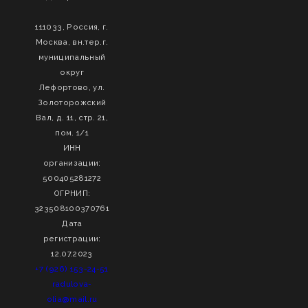
111033, Россия, г.
Москва, вн.тер.г.
муниципальный
округ
Лефортово, ул.
Золоторожский
Вал, д. 11, стр. 21,
пом. 1/1
ИНН
организации:
500405281272
ОГРНИП:
323508100370761
Дата
регистрации:
12.07.2023
+7 (926) 153-24-51
radulova-
olia@mail.ru