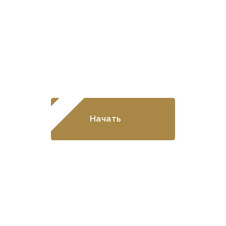
Рассчитайте стоимость
строительства в онлайн-
калькуляторе!
Начать