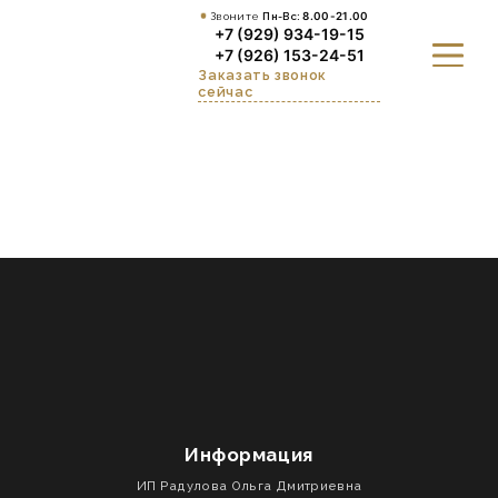
Звоните
Пн-Вс:
8.00-21.00
+7 (929) 934-19-15
+7 (926) 153-24-51
Заказать звонок
сейчас
О НАС
КУХНИ И СТОЛОВАЯ ЗОНА
ШКАФЫ, ПРИХОЖИЕ И
ГАРДЕРОБНЫЕ
ДЕТСКАЯ
ГАЛЕРЕЯ И ОТЗЫВЫ
Информация
ВЫЗВАТЬ ДИЗАЙНЕРА
ИП Радулова Ольга Дмитриевна